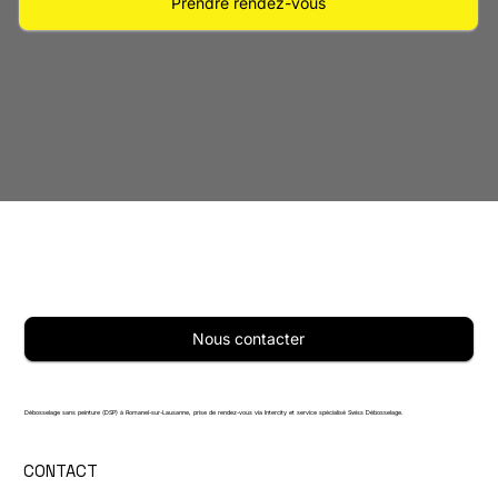
Prendre rendez-vous
Nous contacter
Débosselage sans peinture (DSP) à Romanel-sur-Lausanne, prise de rendez-vous via Intercity et service spécialisé Swiss Débosselage.
CONTACT