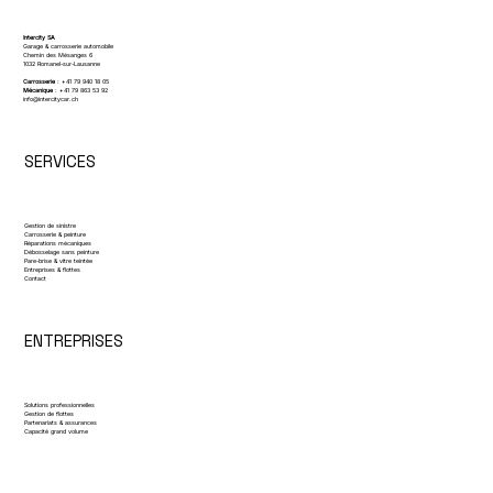
Intercity SA
Garage & carrosserie automobile
Chemin des Mésanges 6
1032 Romanel-sur-Lausanne
Carrosserie
: +41 79 940 18 05
Mécanique
:
+41 79 863 53 92
info@intercitycar.ch
SERVICES
Gestion de sinistre
Carrosserie & peinture
Réparations mécaniques
Débosselage sans peinture
Pare-brise & vitre teintée
Entreprises & flottes
Contact
ENTREPRISES
Solutions professionnelles
Gestion de flottes
Partenariats & assurances
Capacité grand volume