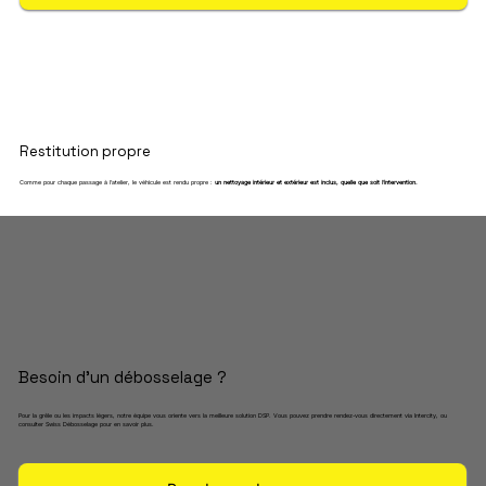
Restitution propre
Comme pour chaque passage à l’atelier, le véhicule est rendu propre :
un nettoyage intérieur et extérieur est inclus, quelle que soit l’intervention.
Besoin d’un débosselage ?
Pour la grêle ou les impacts légers, notre équipe vous oriente vers la meilleure solution DSP. Vous pouvez prendre rendez-vous directement via Intercity, ou
consulter Swiss Débosselage pour en savoir plus.