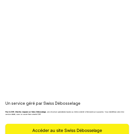
Un service géré par Swiss Débosselage
Pour le DSP, Intercity s’appuie sur Swiss Débosselage
, une structure spécialisée basée au même endroit à Romanel-sur-Lausanne. Vous bénéficiez ainsi d’un
service dédié, avec un savoir-faire orienté DSP.
Accéder au site Swiss Débosselage